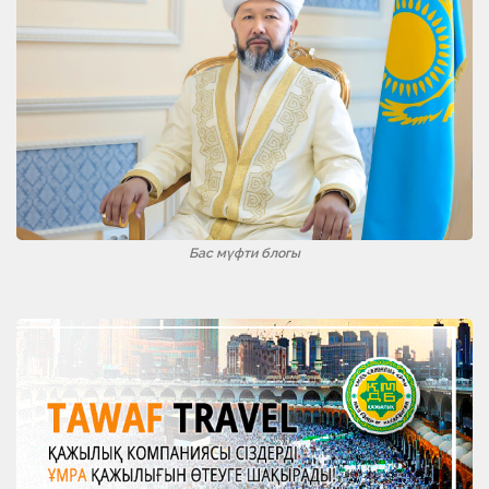
Бас мүфти блогы