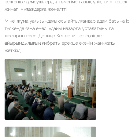
келгенше демеушілердің көмегімен азық-түлік, киім-кешек
жинап, мұқтаждарға жөнелтті.
Міне, жұма уағызындағы осы айтылғандар адам басына іс
түскенде ғана емес, ұдайы назарда ұсталатыны да
жасырын емес. Данияр Кенжалин өз сөзінде
қайырымдылықтың ғибраты ерекше екенін жан-жақты
жеткізді.