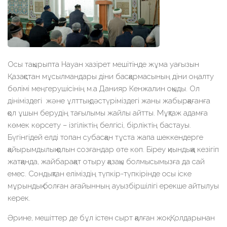
Осы тақырыпта Науан хазірет мешітінде жұма уағызын
Қазақстан мұсылмандары діни басқармасының діни оңалту
бөлімі меңгерушісінің м.а Данияр Кенжалин оқыды. Ол
дініміздегі және ұлттық дәстүріміздегі жаны жабырқағанға
қол ұшын берудің тағылымы жайлы айтты. Мұқтаж адамға
көмек көрсету – ізгіліктің белгісі, бірліктің бастауы.
Бүгінгідей елді топан субасқан тұста жапа шеккендерге
қайырымдылық қолын созғандар өте көп. Біреу қиындыққа кезігіп
жатқанда, жайбарақат отыру қазақы болмысымызға да сай
емес. Сондықтан еліміздің түпкір-түпкірінде осы іске
мұрындық болған ағайынның ауызбіршілігі ерекше айтылуы
керек.
Әрине, мешіттер де бұл істен сырт қалған жоқ. Қолдарынан