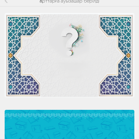
Қарттарға ауызашар берілді