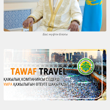
Бас мүфти блогы