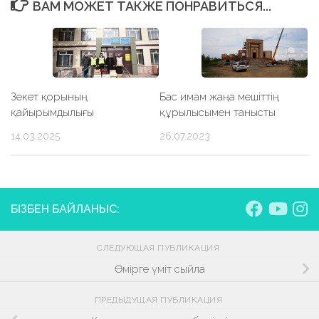
ВАМ МОЖЕТ ТАКЖЕ ПОНРАВИТЬСЯ...
Зекет қорының
Бас имам жаңа мешіттің
қайырымдылығы
құрылысымен танысты
14.03.2025
26.07.2023
БІЗБЕН БАЙЛАНЫС:
СЛЕДУЮЩАЯ ПУБЛИКАЦИЯ
Өмірге үміт сыйла
ПРЕДЫДУЩАЯ ПУБЛИКАЦИЯ