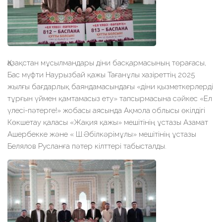
Қазақстан мұсылмандары діни басқармасының төрағасы,
Бас мүфти Наурызбай қажы Тағанұлы хазіреттің 2025
жылғы бағдарлық баяндамасындағы «діни қызметкерлерді
тұрғын үймен қамтамасыз ету» тапсырмасына сәйкес «Ел
үлесі-пәтерге!» жобасы аясында Ақмола облысы өкілдігі
Көкшетау қаласы «Жақия қажы» мешітінің ұстазы Азамат
Ашербекке және « Ш.Әбілкәрімұлы» мешітінің ұстазы
Белялов Русланға пәтер кілттері табысталды.