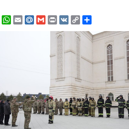
cebook
Twitter
WhatsApp
Email
Mail.Ru
Gmail
Print
VK
Copy
Отправи
Link