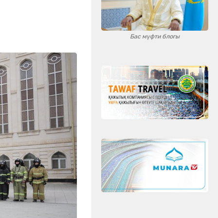
ть
Бас мүфти блогы