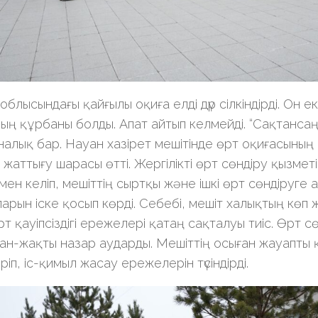
 облысындағы қайғылы оқиға елді дүр сілкіндірді. Он е
ың құрбаны болды. Апат айтып келмейді. “Сақтанса
налық бар. Науан хазірет мешітінде өрт оқиғасының
 жаттығу шарасы өтті. Жергілікті өрт сөндіру қызмет
імен келіп, мешіттің сыртқы және ішкі өрт сөндіруге 
арын іске қосып көрді. Себебі, мешіт халықтың көп 
т қауіпсіздігі ережелері қатаң сақталуы тиіс. Өрт с
ан-жақты назар аударды. Мешіттің осыған жауапты
іп, іс-қимыл жасау ережелерін түсіндірді.