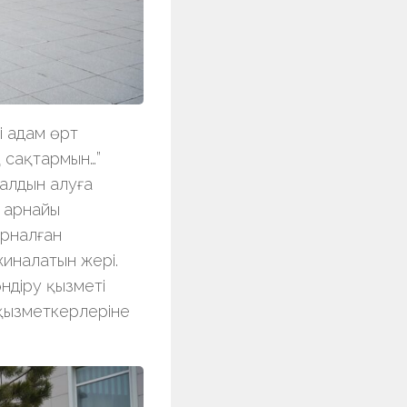
кі адам өрт
ң сақтармын…”
 алдын алуға
і арнайы
арналған
жиналатын жері.
өндіру қызметі
 қызметкерлеріне