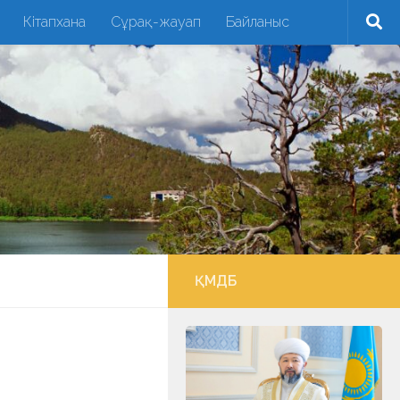
Кітапхана
Сұрақ-жауап
Байланыс
ҚМДБ