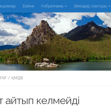
ақалалар
Бейне
Ғибратнама
Әйелдер секторы
ТАР
/
ҚМДБ
т айтып келмейді