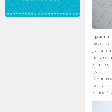
Түркістан
оқиғасын
деген да
арналған
көліктер
құрылғыл
Мұнда өр
осыған ж
кеңес бер