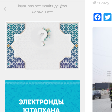
18.11.2025
Науан хазірет мешітінде Құран
жарысы өтті
Fa