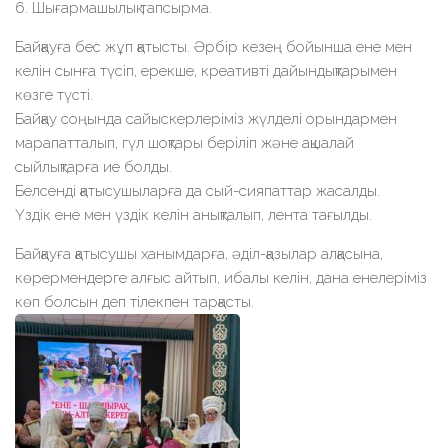
6. ⁠Шығармашылық тапсырма.
Байқауға бес жұп қатысты. Әрбір кезең бойынша ене мен
келін сынға түсіп, ерекше, креативті дайындықтарымен
көзге түсті.
Байқау соңында сайыскерлеріміз жүлделі орындармен
марапатталып, гүл шоқтары беріліп және ақшалай
сыйлықтарға ие болды.
Белсенді қатысушыларға да сый-сияпаттар жасалды.
Үздік ене мен үздік келін анықталып, лента тағылды.
Байқауға қатысушы ханымдарға, әділ-қазылар алқасына,
көрермендерге алғыс айтып, ибалы келін, дана енелеріміз
көп болсын деп тілекпен тарқасты.