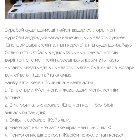
Бурабай аудандық мешіті әйел-қыздар секторы мен
Бурабай аудандық аналар кеңесінің ұйымдастыруымен
“Ене-шамшырақ, келін-алтын кереге” атты аудандық байқауы
болып өтті. Отбасы құндылықтарының өнегелі үлгісін
дәріптеп, ене мен келін арасындағы қарым-қатынасты
нығайту мақсатында ұйымдастырылған бұл іс-шара жоғары
деңгейде өтті деп айта аламыз.
Байқау алты кезең бойынша жүзеге асты.
1. Таныстыру. (Менің енем жақсы адам! Менің келінім-
алтын!).
2. ⁠Викториналық сұрақтар. (Ене мен келін бір-бірін
қаншалықты таниды).
3. ⁠Өмірлік сабақтар. (Қойылым).
4. ⁠Енеге хат, келінге хат. (Кешірім мен шүкіршілік)
5. ⁠Психологиялық портрет. (Кәсіби психологтан кеңес)