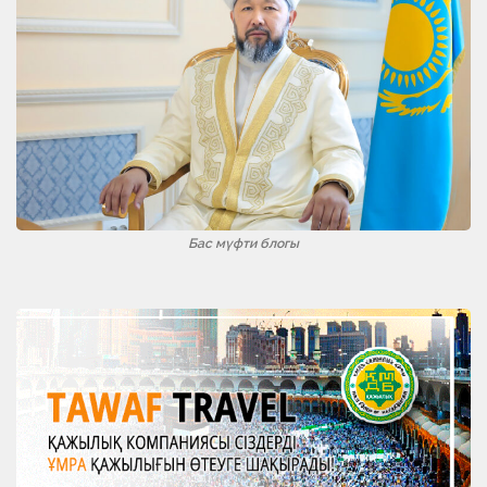
Бас мүфти блогы