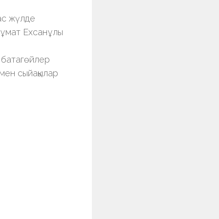
ас жүлде
Жұмат Ехсанұлы
» батагөйлер
мен сыйақылар