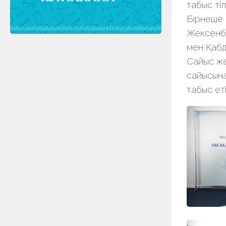
табыс тіл
Бірнеше 
Жексенба
мен Қабд
Сайыс же
сайысына
табыс еті