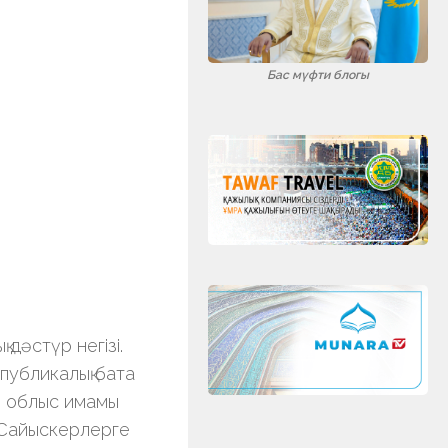
ть
Бас мүфти блогы
 дәстүр негізі.
публикалық бата
ан облыс имамы
. Сайыскерлерге