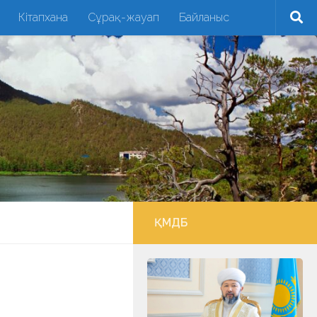
Кітапхана
Сұрақ-жауап
Байланыс
ҚМДБ