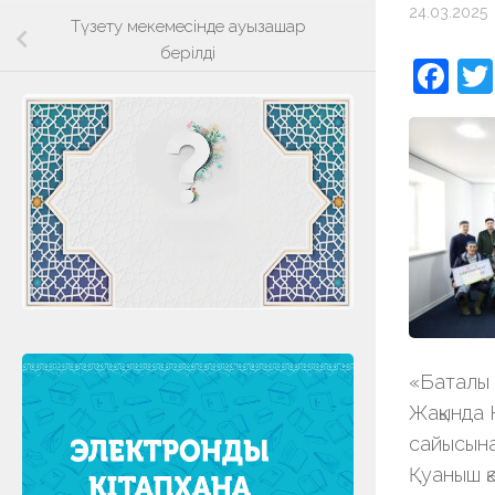
24.03.2025
Түзету мекемесінде ауызашар
берілді
Fa
«Баталы қ
Жақында 
сайысына
Қуаныш қ