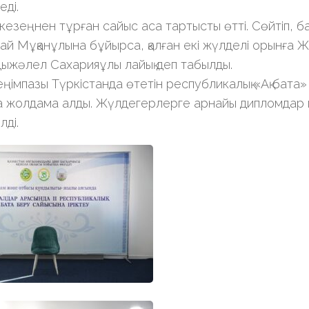
еді.
кезеңнен тұрған сайыс аса тартысты өтті. Сөйтіп, б
й Мұқанұлына бұйырса, қалған екі жүлделі орынға 
ыжәлел Сахарияұлы лайық деп табылды.
ңімпазы Түркістанда өтетін республикалық «Ақ бата
 жолдама алды. Жүлдегерлерге арнайы дипломдар 
лді.