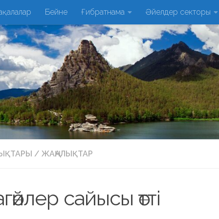
ақалалар
Бейне
Ғибратнама
Әйелдер секторы
ЛЫҚТАРЫ
/
ЖАҢАЛЫҚТАР
гөйлер сайысы өтті