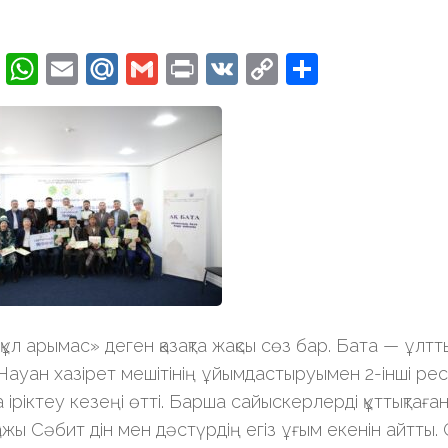
cebook
Twitter
WhatsApp
Email
Mail.Ru
Gmail
Print
VK
Copy
Отправи
Link
ұл арымас» деген қазақта жақсы сөз бар. Бата — ұлттық
Науан хазірет мешітінің ұйымдастыруымен 2-інші рес
 іріктеу кезеңі өтті. Барша сайыскерлерді құттықтағ
ажы Сәбит дін мен дәстүрдің егіз ұғым екенін айтты