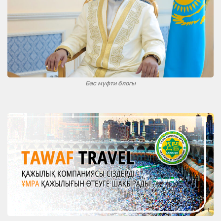
Бас мүфти блогы