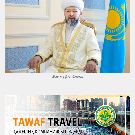
Бас мүфти блогы