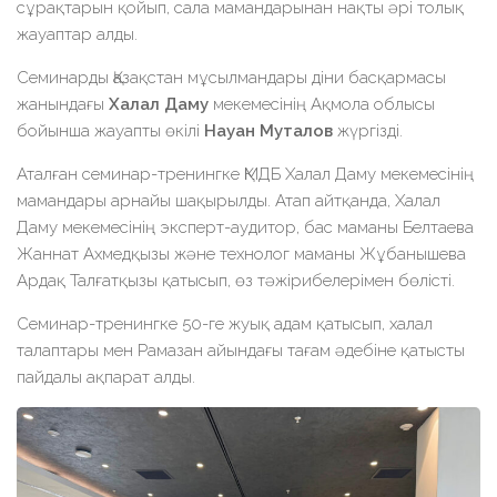
сұрақтарын қойып, сала мамандарынан нақты әрі толық
жауаптар алды.
Семинарды Қазақстан мұсылмандары діни басқармасы
жанындағы
Халал Даму
мекемесінің Ақмола облысы
бойынша жауапты өкілі
Науан Муталов
жүргізді.
Аталған семинар-тренингке
ҚМДБ Халал Даму
мекемесінің
мамандары арнайы шақырылды. Атап айтқанда, Халал
Даму мекемесінің эксперт-аудитор, бас маманы Белтаева
Жаннат Ахмедқызы және технолог маманы Жұбанышева
Ардақ Талғатқызы қатысып, өз тәжірибелерімен бөлісті.
Семинар-тренингке 50-ге жуық адам қатысып, халал
талаптары мен Рамазан айындағы тағам әдебіне қатысты
пайдалы ақпарат алды.