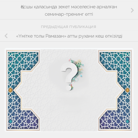
Қосшы қаласында зекет мәселесіне арналған
семинар-тренинг өтті
ПРЕДЫДУЩАЯ ПУБЛИКАЦИЯ
«Үмітке толы Рамазан» атты рухани кеш өткізілді