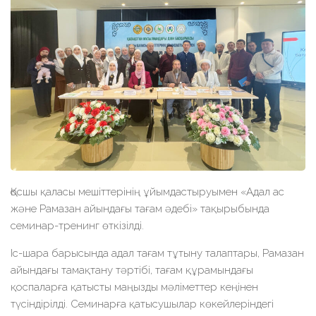
Қосшы қаласы мешіттерінің ұйымдастыруымен «Адал ас
және Рамазан айындағы тағам әдебі» тақырыбында
семинар-тренинг өткізілді.
Іс-шара барысында адал тағам тұтыну талаптары, Рамазан
айындағы тамақтану тәртібі, тағам құрамындағы
қоспаларға қатысты маңызды мәліметтер кеңінен
түсіндірілді. Семинарға қатысушылар көкейлеріндегі