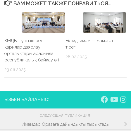
ВАМ МОЖЕТ ТАКЖЕ ПОНРАВИТЬСЯ...
ҚМДБ: Тұңғыш рет
Білімді имам — жамағат
қарилар даярлау
тірегі
орталықтары арасында
28.02.2025
республикалық байқау өтті
23.06.2025
БІЗБЕН БАЙЛАНЫС:
СЛЕДУЮЩАЯ ПУБЛИКАЦИЯ
Имамдар Оразаға дайындықты пысықтады