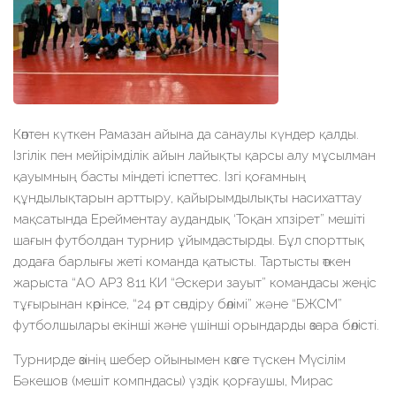
Көптен күткен Рамазан айына да санаулы күндер қалды.
Ізгілік пен мейірімділік айын лайықты қарсы алу мұсылман
қауымның басты міндеті іспеттес. Ізгі қоғамның
құндылықтарын арттыру, қайырымдылықты насихаттау
мақсатында Ерейментау аудандық ‘Тоқан хпзірет” мешіті
шағын футболдан турнир ұйымдастырды. Бұл спорттық
додаға барлығы жеті команда қатысты. Тартысты өткен
жарыста “АО АРЗ 811 КИ “Әскери зауыт” командасы жеңіс
тұғырынан көрінсе, “24 өрт сөндіру бөлімі” және “БЖСМ”
футболшылары екінші және үшінші орындарды өзара бөлісті.
Турнирде өзінің шебер ойынымен көзге түскен Мүсілім
Бәкешов (мешіт компндасы) үздік қорғаушы, Мирас