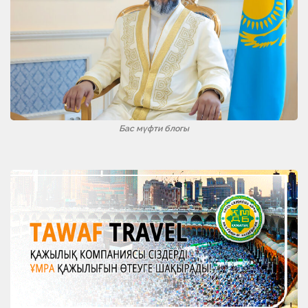
Бас мүфти блогы