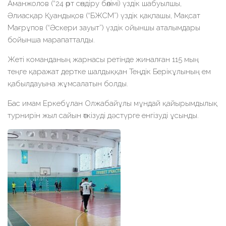
Аманжолов (“24 өрт сөндіру бөлімі) үздік шабуылшы,
Әлиасқар Қуандықов (“БЖСМ”) үздік қақпашы, Мақсат
Мағрұпов (“Әскери зауыт”) үздік ойыншы аталымдары
бойынша марапатталды.
Жеті команданың жарнасы ретінде жиналған 115 мың
теңге қаражат дертке шалдыққан Теңдік Берікұлының ем
қабылдауына жұмсалатын болды.
Бас имам Еркебұлан Олжабайұлы мұндай қайырымдылық
турнирін жыл сайын өткізуді дәстүрге енгізуді ұсынды.