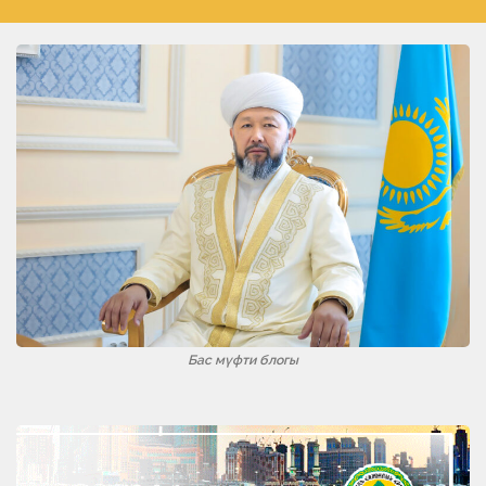
Бас мүфти блогы