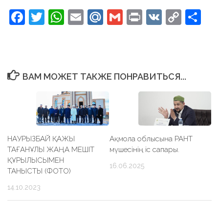
Facebook
Twitter
WhatsApp
Email
Mail.Ru
Gmail
Print
VK
Copy
От
Link
ВАМ МОЖЕТ ТАКЖЕ ПОНРАВИТЬСЯ...
НАУРЫЗБАЙ ҚАЖЫ
Ақмола облысына РАНТ
ТАҒАНҰЛЫ ЖАҢА МЕШІТ
мүшесінің іс сапары.
ҚҰРЫЛЫСЫМЕН
16.06.2025
ТАНЫСТЫ (ФОТО)
14.10.2023