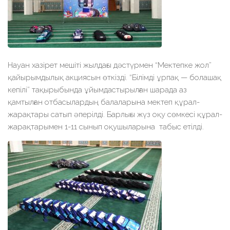
Науан хазірет мешіті жылдағы дәстүрмен “Мектепке жол”
қайырымдылық акциясын өткізді. “Білімді ұрпақ — болашақ
кепілі” тақырыбында ұйымдастырылған шарада аз
қамтылған отбасылардың балаларына мектеп құрал-
жарақтары сатып әперілді. Барлығы жүз оқу сөмкесі құрал-
жарақтарымен 1-11 сынып оқушыларына табыс етілді.