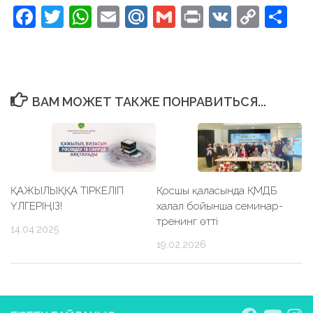
Facebook
Twitter
WhatsApp
Email
Mail.Ru
Gmail
Print
VK
Copy
От
Link
ВАМ МОЖЕТ ТАКЖЕ ПОНРАВИТЬСЯ...
ҚАЖЫЛЫҚҚА ТІРКЕЛІП
Қосшы қаласында ҚМДБ
ҮЛГЕРІҢІЗ!
халал бойынша семинар-
тренинг өтті
14.04.2025
19.02.2026