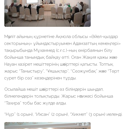
Мәуліт айының құрметіне Ақмола облысы «Әйел-қыздар
секторының» ұйымдастыруымен Адамзаттың кемеңгері»
тақырыбында Мұхаммед (с.ғ.с.)-ның өмірбаянын білу
бойынша танымдық байқау өтті. Оған Жақия қажы және
Науан хазірет мешіттерінің шәкірттері қатысты. Топтық
жарыс “Таныстыру”, “Ұяшықтар”, “Сөзжұмбақ” және “Төрт
сурет бір сөз” кезеңдерінен тұрды.
Осылайша мешіт шәкірттері өз білімдерін шыңдап,
білмегендерін толықтырды. Жарыс нәтижесі бойынша
“Тахира” тобы бас жүлде алды.
“Нұр” (1 орын), “Ихсан” (2 орын), “Хикмет” (3 орын) иеленді.