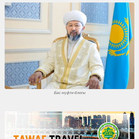
Бас мүфти блогы