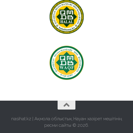
nasihat.kz | Ақмола облыстық Науан хазірет мешітінің
ресми сайты © 2026.