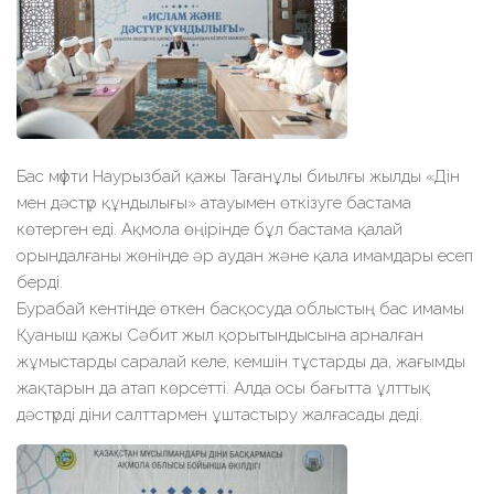
Бас мүфти Наурызбай қажы Тағанұлы биылғы жылды «Дін
мен дәстүр құндылығы» атауымен өткізуге бастама
көтерген еді. Ақмола өңірінде бұл бастама қалай
орындалғаны жөнінде әр аудан және қала имамдары есеп
берді.
Бурабай кентінде өткен басқосуда облыстың бас имамы
Қуаныш қажы Сәбит жыл қорытындысына арналған
жұмыстарды саралай келе, кемшін тұстарды да, жағымды
жақтарын да атап көрсетті. Алда осы бағытта ұлттық
дәстүрді діни салттармен ұштастыру жалғасады деді.