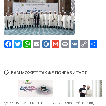
Facebook
Twitter
WhatsApp
Email
Mail.Ru
Gmail
Print
VK
Copy
От
Link
ВАМ МОЖЕТ ТАКЖЕ ПОНРАВИТЬСЯ...
ҚАЖЫЛЫҚҚА ТІРКЕЛІП
Сертификат табыс етілді