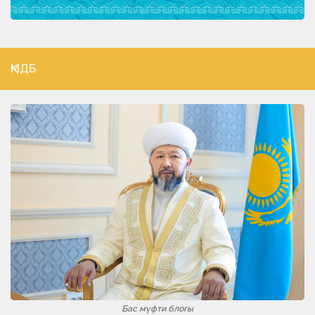
ҚМДБ
Бас мүфти блогы