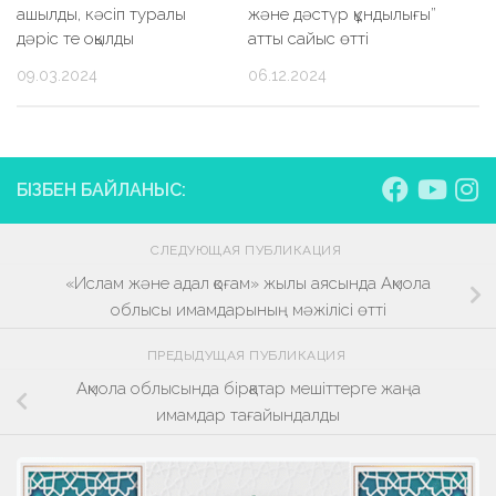
ашылды, кәсіп туралы
және дәстүр құндылығы”
дәріс те оқылды
атты сайыс өтті
09.03.2024
06.12.2024
БІЗБЕН БАЙЛАНЫС:
СЛЕДУЮЩАЯ ПУБЛИКАЦИЯ
«Ислам және адал қоғам» жылы аясында Ақмола
облысы имамдарының мәжілісі өтті
ПРЕДЫДУЩАЯ ПУБЛИКАЦИЯ
Ақмола облысында бірқатар мешіттерге жаңа
имамдар тағайындалды