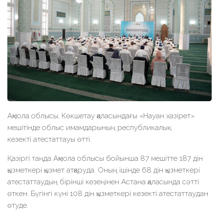
Ақмола облысы, Көкшетау қаласындағы «Науан хазірет»
мешітінде облыс имамдарының республикалық
кезекті атестаттауы өтті.
Қазіргі таңда Ақмола облысы бойынша 87 мешітте 187 дін
қызметкері қызмет атқаруда. Оның ішінде 68 дін қызметкері
атестаттаудың бірінші кезеңінен Астана қаласында сәтті
өткен. Бүгінгі күні 108 дін қызметкері кезекті атестаттаудан
өтуде.