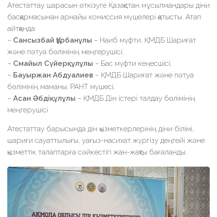
Атестаттау шарасын өткізуге Қазақстан мұсылмандары діни
басқармасынан арнайы комиссия мүшелері қатысты. Атап
айтқанда:
–
Сансызбай Құрбанұлы
– Наиб мүфти, ҚМДБ Шариғат
және пәтуа бөлімінің меңгерушісі;
–
Смайыл Сүйерқұлұлы
– Бас мүфти кеңесшісі;
–
Бауыржан Абдуалиев
– ҚМДБ Шариғат және пәтуа
бөлімінің маманы, РАНТ мүшесі;
–
Асан Әбдіқұлұлы
– ҚМДБ Дін істері талдау бөлімінің
меңгерушісі.
Атестаттау барысында дін қызметкерлерінің діни білімі,
шариғи сауаттылығы, уағыз-насихат жүргізу деңгейі және
қызметтік талаптарға сәйкестігі жан-жақты бағаланды.