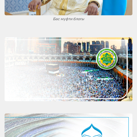
Бас мүфти блогы