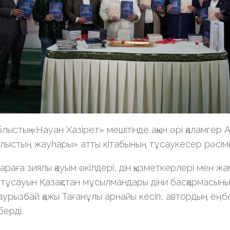
блыстық «Науан Хазірет» мешітінде ақын әрі қаламгер
ыстың жауһары» атты кітабының тұсаукесер рәсімі 
раға зиялы қауым өкілдері, дін қызметкерлері мен жам
 тұсауын Қазақстан мұсылмандары діни басқармасыны
урызбай қажы Тағанұлы арнайы кесіп, автордың еңб
берді.