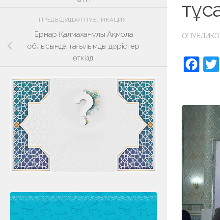
тұса
ПРЕДЫДУЩАЯ ПУБЛИКАЦИЯ
Ернар Қалмаханұлы Ақмола
ОПУБЛИК
облысында тағылымды дәрістер
өткізді
Fa