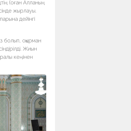
тің (оған Алланың
сінде жырлауы.
парына дейінгі
з болып, оқырман
індірілді. Жиын
уралы кеңінен