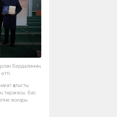
 Арлан Бердалиннің
өтті.
ағат қатысты.
ң төрағасы, Бас
егіне жоғары