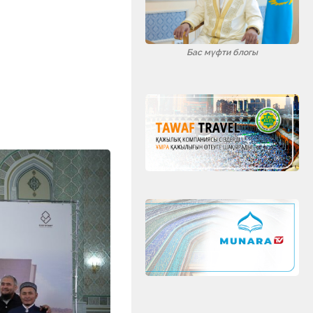
Бас мүфти блогы
ть