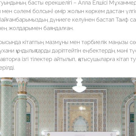
туындының басты ерекшелігі – Алла Елшісі Мұхаммед
 мен сәлемі болсын) өмір жолын көркем дастан үлгі
Пайғамбарымыздың дүниеге келуінен бастап Таиф са
лең жолдарымен баяндалған.
ысында кітаптың мазмұны мен тәрбиелік маңызы сө
ухани құндылықтарды дәріптейтін еңбектердің мәні түс
авторға ізгі тілектер айтылып, қатысушыларға кітап т
ерілді.