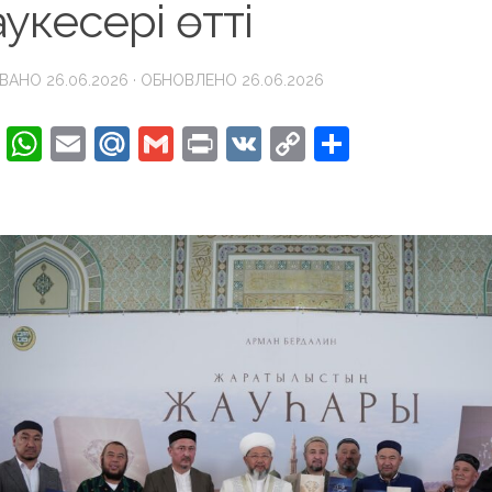
укесері өтті
ОВАНО
26.06.2026
· ОБНОВЛЕНО
26.06.2026
cebook
Twitter
WhatsApp
Email
Mail.Ru
Gmail
Print
VK
Copy
Отправи
Link