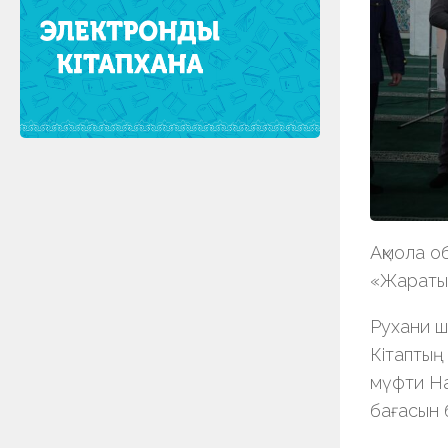
Ақмола о
«Жаратыл
Рухани ша
Кітаптың
мүфти На
бағасын 