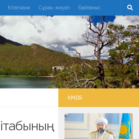
Кітапхана
Сұрақ-жауап
Байланыс
ҚМДБ
ітабының