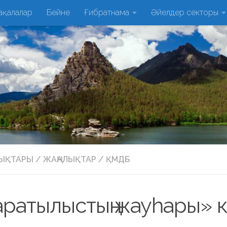
ақалалар
Бейне
Ғибратнама
Әйелдер секторы
ЛЫҚТАРЫ
/
ЖАҢАЛЫҚТАР
/
ҚМДБ
ратылыстың жауһары» к