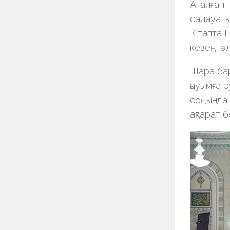
Аталған 
салауаты
Кітапта 
кезеңі ө
Шара бар
қауымға р
соңында 
ақпарат б