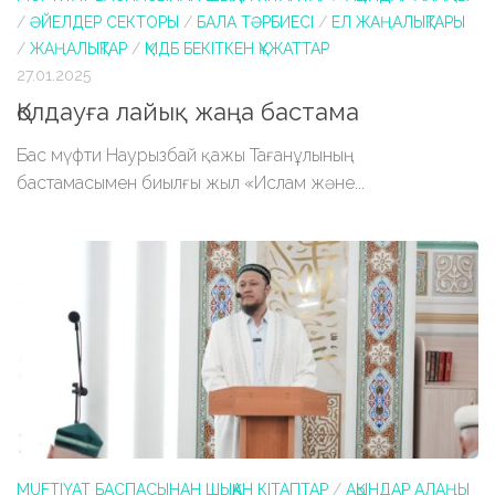
/
ӘЙЕЛДЕР СЕКТОРЫ
/
БАЛА ТӘРБИЕСІ
/
ЕЛ ЖАҢАЛЫҚТАРЫ
/
ЖАҢАЛЫҚТАР
/
ҚМДБ БЕКІТКЕН ҚҰЖАТТАР
27.01.2025
Қолдауға лайық жаңа бастама
Бас мүфти Наурызбай қажы Тағанұлының
бастамасымен биылғы жыл «Ислам және...
MUFTIYAT БАСПАСЫНАН ШЫҚҚАН КІТАПТАР
/
АҚЫНДАР АЛАҢЫ