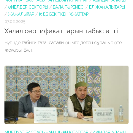
MUFTIYAT БАСПАСЫНАН ШЫҚҚАН КІТАПТАР
/
АҚЫНДАР АЛАҢЫ
/
ӘЙЕЛДЕР СЕКТОРЫ
/
БАЛА ТӘРБИЕСІ
/
ЕЛ ЖАҢАЛЫҚТАРЫ
/
ЖАҢАЛЫҚТАР
/
ҚМДБ БЕКІТКЕН ҚҰЖАТТАР
07.02.2025
Халал сертификаттарын табыс етті
Бүгінде табиғи таза, сапалы өнімге деген сұраныс өте
жоғары. Бұл...
MUFTIYAT БАСПАСЫНАН ШЫҚҚАН КІТАПТАР
/
АҚЫНДАР АЛАҢЫ