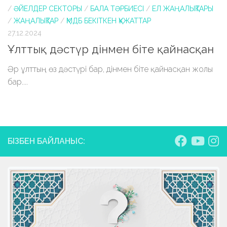
/
ӘЙЕЛДЕР СЕКТОРЫ
/
БАЛА ТӘРБИЕСІ
/
ЕЛ ЖАҢАЛЫҚТАРЫ
/
ЖАҢАЛЫҚТАР
/
ҚМДБ БЕКІТКЕН ҚҰЖАТТАР
27.12.2024
Ұлттық дәстүр дінмен біте қайнасқан
Әр ұлттың өз дәстүрі бар, дінмен біте қайнасқан жолы
бар....
БІЗБЕН БАЙЛАНЫС: