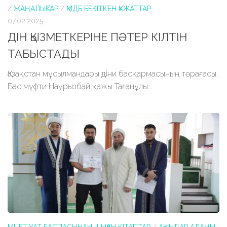
/
ЖАҢАЛЫҚТАР
/
ҚМДБ БЕКІТКЕН ҚҰЖАТТАР
07.02.2025
ДІН ҚЫЗМЕТКЕРІНЕ ПӘТЕР КІЛТІН
ТАБЫСТАДЫ
Қазақстан мұсылмандары діни басқармасының төрағасы,
Бас мүфти Наурызбай қажы Тағанұлы...