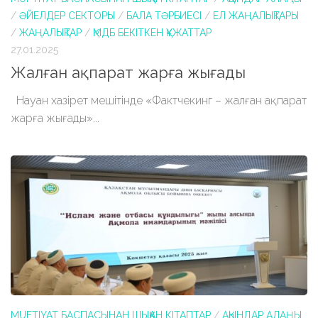
/
ӘЙЕЛДЕР СЕКТОРЫ
/
БАЛА ТӘРБИЕСІ
/
ЕЛ ЖАҢАЛЫҚТАРЫ
/
ЖАҢАЛЫҚТАР
/
ҚМДБ БЕКІТКЕН ҚҰЖАТТАР
27.01.2025
Жалған ақпарат жарға жығады
Науан хазірет мешітінде «Фактчекинг – жалған ақпарат
жарға жығады»...
MUFTIYAT БАСПАСЫНАН ШЫҚҚАН КІТАПТАР
/
АҚЫНДАР АЛАҢЫ