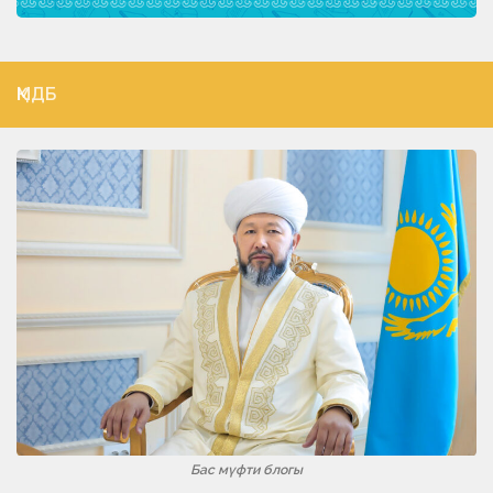
ҚМДБ
Бас мүфти блогы