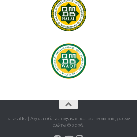
nasihat.kz | Ақмола облыстық Науан хазірет мешітінің ресми
сайты © 2026.