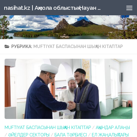
nasihat.kz | Ақмола облыстық Науан хазірет мешітінің ресми сайты
Перейти к содержимому
РУБРИКА:
MUFTIYAT БАСПАСЫНАН ШЫҚҚАН КІТАПТАР
MUFTIYAT БАСПАСЫНАН ШЫҚҚАН КІТАПТАР
/
АҚЫНДАР АЛАҢЫ
/
ӘЙЕЛДЕР СЕКТОРЫ
/
БАЛА ТӘРБИЕСІ
/
ЕЛ ЖАҢАЛЫҚТАРЫ