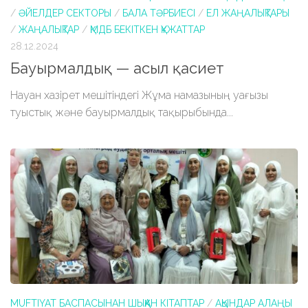
/
ӘЙЕЛДЕР СЕКТОРЫ
/
БАЛА ТӘРБИЕСІ
/
ЕЛ ЖАҢАЛЫҚТАРЫ
/
ЖАҢАЛЫҚТАР
/
ҚМДБ БЕКІТКЕН ҚҰЖАТТАР
28.12.2024
Бауырмалдық — асыл қасиет
Науан хазірет мешітіндегі Жұма намазының уағызы
туыстық және бауырмалдық тақырыбында...
MUFTIYAT БАСПАСЫНАН ШЫҚҚАН КІТАПТАР
/
АҚЫНДАР АЛАҢЫ